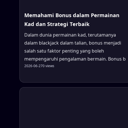
Memahami Bonus dalam Permainan
Kad dan Strategi Terbaik
Dalam dunia permainan kad, terutamanya
dalam blackjack dalam talian, bonus menjadi
salah satu faktor penting yang boleh
mempengaruhi pengalaman bermain. Bonus b
2026-06-27
0 views