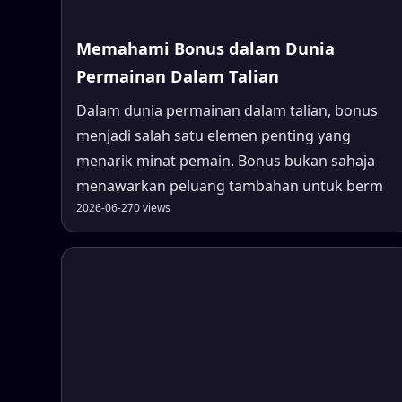
Memahami Bonus dalam Dunia
Permainan Dalam Talian
Dalam dunia permainan dalam talian, bonus
menjadi salah satu elemen penting yang
menarik minat pemain. Bonus bukan sahaja
menawarkan peluang tambahan untuk berm
2026-06-27
0 views