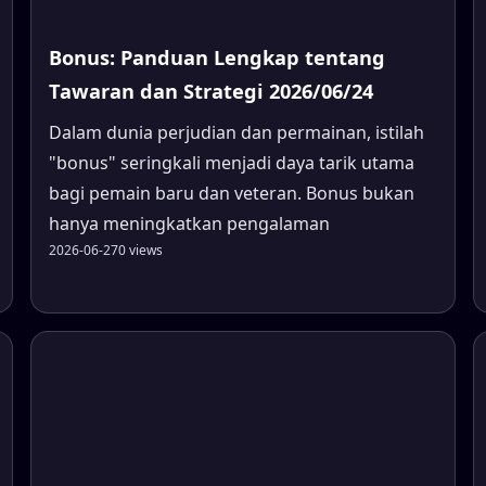
Bonus: Panduan Lengkap tentang
Tawaran dan Strategi 2026/06/24
Dalam dunia perjudian dan permainan, istilah
"bonus" seringkali menjadi daya tarik utama
bagi pemain baru dan veteran. Bonus bukan
hanya meningkatkan pengalaman
2026-06-27
0 views