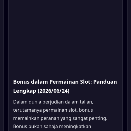
Bonus dalam Permainan Slot: Panduan
Lengkap (2026/06/24)
Dalam dunia perjudian dalam talian,
terutamanya permainan slot, bonus
memainkan peranan yang sangat penting.
Bonus bukan sahaja meningkatkan