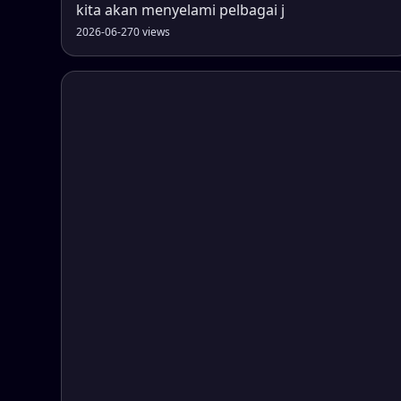
kita akan menyelami pelbagai j
2026-06-27
0 views