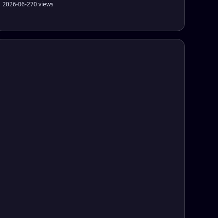
2026-06-27
0 views