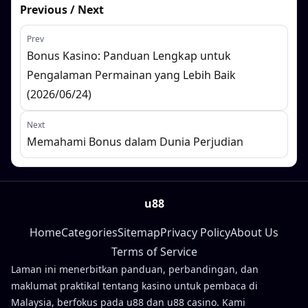
Previous / Next
Prev
Bonus Kasino: Panduan Lengkap untuk
Pengalaman Permainan yang Lebih Baik
(2026/06/24)
Next
Memahami Bonus dalam Dunia Perjudian
u88
Home
Categories
Sitemap
Privacy Policy
About Us
Terms of Service
Laman ini menerbitkan panduan, perbandingan, dan
maklumat praktikal tentang kasino untuk pembaca di
Malaysia, berfokus pada u88 dan u88 casino. Kami