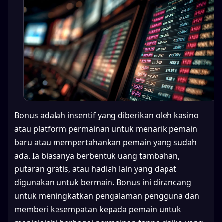
Bonus adalah insentif yang diberikan oleh kasino
atau platform permainan untuk menarik pemain
baru atau mempertahankan pemain yang sudah
ada. Ia biasanya berbentuk uang tambahan,
putaran gratis, atau hadiah lain yang dapat
digunakan untuk bermain. Bonus ini dirancang
untuk meningkatkan pengalaman pengguna dan
memberi kesempatan kepada pemain untuk