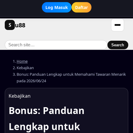
Log Masuk
Daftar
u88
S
Search
Search
Home
Kebajikan
Bonus: Panduan Lengkap untuk Memahami Tawaran Menarik
pada 2026/06/24
Kebajikan
Bonus: Panduan
Lengkap untuk