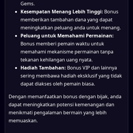
Gems.
Kesempatan Menang Lebih Tinggi:
Bonus
memberikan tambahan dana yang dapat
meningkatkan peluang anda untuk menang.
Peluang untuk Memahami Permainan:
Bonus memberi pemain waktu untuk
memahami mekanisme permainan tanpa
tekanan kehilangan uang nyata.
Hadiah Tambahan:
Bonus VIP dan lainnya
sering membawa hadiah eksklusif yang tidak
dapat diakses oleh pemain biasa.
Dengan memanfaatkan bonus dengan bijak, anda
dapat meningkatkan potensi kemenangan dan
menikmati pengalaman bermain yang lebih
memuaskan.