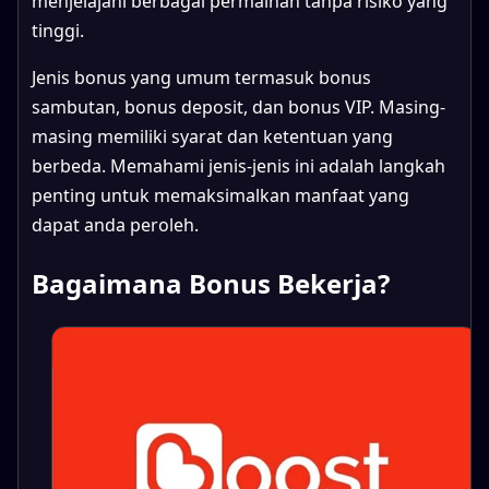
menjelajahi berbagai permainan tanpa risiko yang
tinggi.
Jenis bonus yang umum termasuk bonus
sambutan, bonus deposit, dan bonus VIP. Masing-
masing memiliki syarat dan ketentuan yang
berbeda. Memahami jenis-jenis ini adalah langkah
penting untuk memaksimalkan manfaat yang
dapat anda peroleh.
Bagaimana Bonus Bekerja?