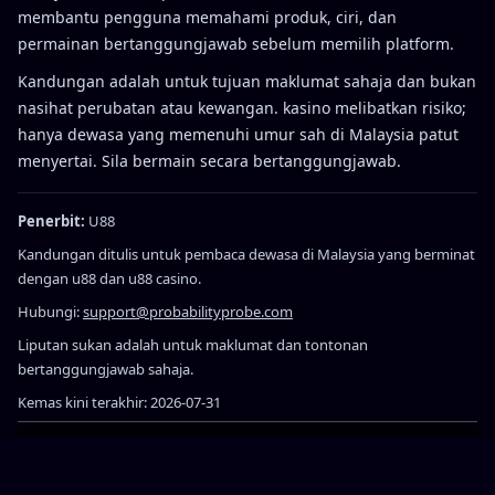
membantu pengguna memahami produk, ciri, dan
permainan bertanggungjawab sebelum memilih platform.
Kandungan adalah untuk tujuan maklumat sahaja dan bukan
nasihat perubatan atau kewangan. kasino melibatkan risiko;
hanya dewasa yang memenuhi umur sah di Malaysia patut
menyertai. Sila bermain secara bertanggungjawab.
Penerbit:
U88
Kandungan ditulis untuk pembaca dewasa di Malaysia yang berminat
dengan u88 dan u88 casino.
Hubungi:
support@probabilityprobe.com
Liputan sukan adalah untuk maklumat dan tontonan
bertanggungjawab sahaja.
Kemas kini terakhir: 2026-07-31
© 2026 probabilityprobe.com Semua hak cipta
terpelihara