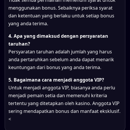
Tidak semua permainan memenuhi syarat untuk
menggunakan bonus. Sebaiknya periksa syarat
dan ketentuan yang berlaku untuk setiap bonus
yang anda terima.
4. Apa yang dimaksud dengan persyaratan
taruhan?
Persyaratan taruhan adalah jumlah yang harus
anda pertaruhkan sebelum anda dapat menarik
keuntungan dari bonus yang anda terima.
5. Bagaimana cara menjadi anggota VIP?
Untuk menjadi anggota VIP, biasanya anda perlu
menjadi pemain setia dan memenuhi kriteria
tertentu yang ditetapkan oleh kasino. Anggota VIP
sering mendapatkan bonus dan manfaat eksklusif.
<