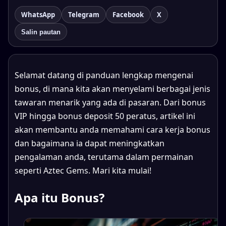
WhatsApp
Telegram
Facebook
X
Salin pautan
Selamat datang di panduan lengkap mengenai
bonus, di mana kita akan menyelami berbagai jenis
tawaran menarik yang ada di pasaran. Dari bonus
VIP hingga bonus deposit 50 peratus, artikel ini
akan membantu anda memahami cara kerja bonus
dan bagaimana ia dapat meningkatkan
pengalaman anda, terutama dalam permainan
seperti Aztec Gems. Mari kita mulai!
Apa itu Bonus?