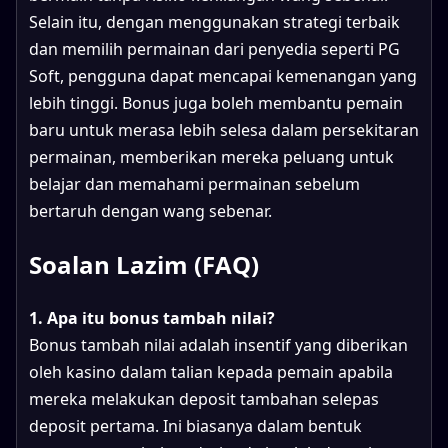
Selain itu, dengan menggunakan strategi terbaik
dan memilih permainan dari penyedia seperti PG
Soft, pengguna dapat mencapai kemenangan yang
lebih tinggi. Bonus juga boleh membantu pemain
baru untuk merasa lebih selesa dalam persekitaran
permainan, memberikan mereka peluang untuk
belajar dan memahami permainan sebelum
bertaruh dengan wang sebenar.
Soalan Lazim (FAQ)
1. Apa itu bonus tambah nilai?
Bonus tambah nilai adalah insentif yang diberikan
oleh kasino dalam talian kepada pemain apabila
mereka melakukan deposit tambahan selepas
deposit pertama. Ini biasanya dalam bentuk