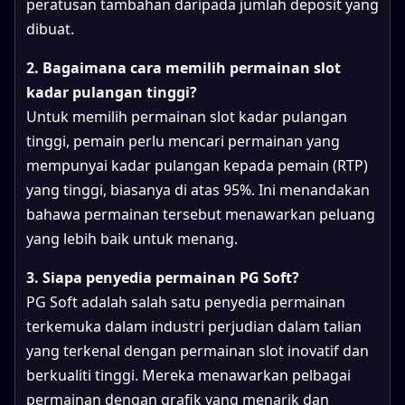
peratusan tambahan daripada jumlah deposit yang
dibuat.
2. Bagaimana cara memilih permainan slot
kadar pulangan tinggi?
Untuk memilih permainan slot kadar pulangan
tinggi, pemain perlu mencari permainan yang
mempunyai kadar pulangan kepada pemain (RTP)
yang tinggi, biasanya di atas 95%. Ini menandakan
bahawa permainan tersebut menawarkan peluang
yang lebih baik untuk menang.
3. Siapa penyedia permainan PG Soft?
PG Soft adalah salah satu penyedia permainan
terkemuka dalam industri perjudian dalam talian
yang terkenal dengan permainan slot inovatif dan
berkualiti tinggi. Mereka menawarkan pelbagai
permainan dengan grafik yang menarik dan