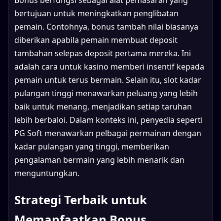
bertujuan untuk meningkatkan penglibatan
pemain. Contohnya, bonus tambah nilai biasanya
diberikan apabila pemain membuat deposit
tambahan selepas deposit pertama mereka. Ini
adalah cara untuk kasino memberi insentif kepada
pemain untuk terus bermain. Selain itu, slot kadar
pulangan tinggi menawarkan peluang yang lebih
baik untuk menang, menjadikan setiap taruhan
lebih berbaloi. Dalam konteks ini, penyedia seperti
PG Soft menawarkan pelbagai permainan dengan
kadar pulangan yang tinggi, memberikan
pengalaman bermain yang lebih menarik dan
menguntungkan.
Strategi Terbaik untuk
Memanfaatkan Bonus