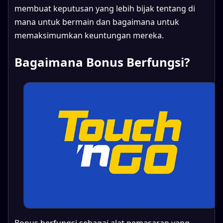
membuat keputusan yang lebih bijak tentang di
mana untuk bermain dan bagaimana untuk
memaksimumkan keuntungan mereka.
Bagaimana Bonus Berfungsi?
Bonus berfungsi sebagai alat pemasaran yang