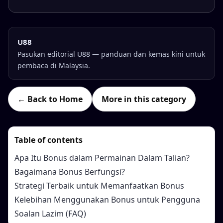
U88
Pasukan editorial U88 — panduan dan kemas kini untuk
pembaca di Malaysia.
← Back to Home
More in this category
Table of contents
Apa Itu Bonus dalam Permainan Dalam Talian?
Bagaimana Bonus Berfungsi?
Strategi Terbaik untuk Memanfaatkan Bonus
Kelebihan Menggunakan Bonus untuk Pengguna
Soalan Lazim (FAQ)