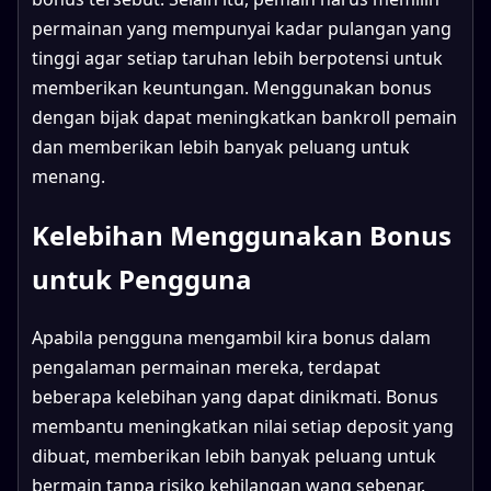
permainan yang mempunyai kadar pulangan yang
tinggi agar setiap taruhan lebih berpotensi untuk
memberikan keuntungan. Menggunakan bonus
dengan bijak dapat meningkatkan bankroll pemain
dan memberikan lebih banyak peluang untuk
menang.
Kelebihan Menggunakan Bonus
untuk Pengguna
Apabila pengguna mengambil kira bonus dalam
pengalaman permainan mereka, terdapat
beberapa kelebihan yang dapat dinikmati. Bonus
membantu meningkatkan nilai setiap deposit yang
dibuat, memberikan lebih banyak peluang untuk
bermain tanpa risiko kehilangan wang sebenar.