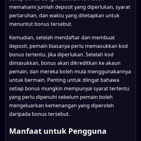
memahami jumlah deposit yang diperlukan, syarat
pertaruhan, dan waktu yang ditetapkan untuk
menuntut bonus tersebut.
Kemudian, setelah mendaftar dan membuat
deposit, pemain biasanya perlu memasukkan kod
bonus tertentu, jika diperlukan. Setelah kod
dimasukkan, bonus akan dikreditkan ke akaun
pemain, dan mereka boleh mula menggunakannya
untuk bermain. Penting untuk diingat bahawa
setiap bonus mungkin mempunyai syarat tertentu
yang perlu dipenuhi sebelum pemain boleh
mengeluarkan kemenangan yang diperoleh
daripada bonus tersebut.
Manfaat untuk Pengguna