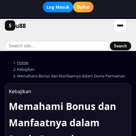
Log Masuk
Daftar
u88
S
Search
Search
Home
Kebajikan
Memahami Bonus dan Manfaatnya dalam Dunia Permainan
Kebajikan
Memahami Bonus dan
Manfaatnya dalam