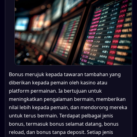
Bonus merujuk kepada tawaran tambahan yang
diberikan kepada pemain oleh kasino atau
platform permainan. Ia bertujuan untuk
meningkatkan pengalaman bermain, memberikan
nilai lebih kepada pemain, dan mendorong mereka
untuk terus bermain. Terdapat pelbagai jenis
bonus, termasuk bonus selamat datang, bonus
reload, dan bonus tanpa deposit. Setiap jenis