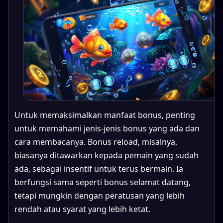
Untuk memaksimalkan manfaat bonus, penting
untuk memahami jenis-jenis bonus yang ada dan
cara membacanya. Bonus reload, misalnya,
biasanya ditawarkan kepada pemain yang sudah
ada, sebagai insentif untuk terus bermain. Ia
berfungsi sama seperti bonus selamat datang,
tetapi mungkin dengan peratusan yang lebih
rendah atau syarat yang lebih ketat.