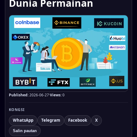
Dunia Permainan
Published:
2026-06-27
·
Views:
0
KONGSI
WhatsApp
Telegram
Facebook
X
Salin pautan