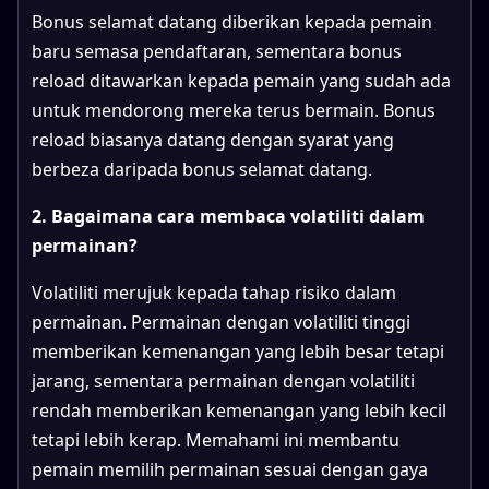
Bonus selamat datang diberikan kepada pemain
baru semasa pendaftaran, sementara bonus
reload ditawarkan kepada pemain yang sudah ada
untuk mendorong mereka terus bermain. Bonus
reload biasanya datang dengan syarat yang
berbeza daripada bonus selamat datang.
2. Bagaimana cara membaca volatiliti dalam
permainan?
Volatiliti merujuk kepada tahap risiko dalam
permainan. Permainan dengan volatiliti tinggi
memberikan kemenangan yang lebih besar tetapi
jarang, sementara permainan dengan volatiliti
rendah memberikan kemenangan yang lebih kecil
tetapi lebih kerap. Memahami ini membantu
pemain memilih permainan sesuai dengan gaya