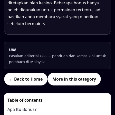
ditetapkan oleh kasino. Beberapa bonus hanya
boleh digunakan untuk permainan tertentu, jadi
pastikan anda membaca syarat yang diberikan
sebelum bermain.<
U88
Pasukan editorial U88 — panduan dan kemas kini untuk
pembaca di Malaysia.
← Back to Home
More in this category
Table of contents
Apa Itu Bonus?