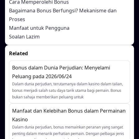
Cara Memperolehi Bonus
Bagaimana Bonus Berfungsi? Mekanisme dan
Proses
Manfaat untuk Pengguna
Soalan Lazim
Related
Bonus dalam Dunia Perjudian: Menyelami
Peluang pada 2026/06/24
Dalam dunia perjudian, terutamanya dalam kasino dalam talian,
bonus menjadi salah satu daya tarik utama bagi pemain. Bonus
bukan sahaja memberikan peluang untuk
Manfaat dan Kelebihan Bonus dalam Permainan
Kasino
Dalam dunia perjudian, bonus memainkan peranan yang sangat
penting dalam menarik perhatian pemain. Dengan pelbagai jenis