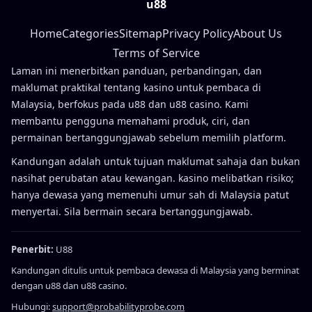
u88
Home
Categories
Sitemap
Privacy Policy
About Us
Terms of Service
Laman ini menerbitkan panduan, perbandingan, dan
maklumat praktikal tentang kasino untuk pembaca di
Malaysia, berfokus pada u88 dan u88 casino. Kami
membantu pengguna memahami produk, ciri, dan
permainan bertanggungjawab sebelum memilih platform.
Kandungan adalah untuk tujuan maklumat sahaja dan bukan
nasihat perubatan atau kewangan. kasino melibatkan risiko;
hanya dewasa yang memenuhi umur sah di Malaysia patut
menyertai. Sila bermain secara bertanggungjawab.
Penerbit:
U88
Kandungan ditulis untuk pembaca dewasa di Malaysia yang berminat
dengan u88 dan u88 casino.
Hubungi:
support@probabilityprobe.com