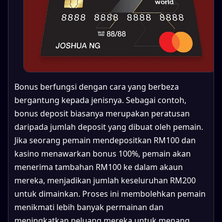
Bonus berfungsi dengan cara yang berbeza
bergantung kepada jenisnya. Sebagai contoh,
bonus deposit biasanya merupakan peratusan
daripada jumlah deposit yang dibuat oleh pemain.
Jika seorang pemain mendepositkan RM100 dan
kasino menawarkan bonus 100%, pemain akan
menerima tambahan RM100 ke dalam akaun
mereka, menjadikan jumlah keseluruhan RM200
untuk dimainkan. Proses ini membolehkan pemain
menikmati lebih banyak permainan dan
meningkatkan peluang mereka untuk menang.