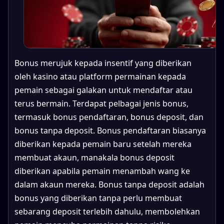
Bonus merujuk kepada insentif yang diberikan
oleh kasino atau platform permainan kepada
pemain sebagai galakan untuk mendaftar atau
terus bermain. Terdapat pelbagai jenis bonus,
termasuk bonus pendaftaran, bonus deposit, dan
bonus tanpa deposit. Bonus pendaftaran biasanya
diberikan kepada pemain baru setelah mereka
membuat akaun, manakala bonus deposit
diberikan apabila pemain menambah wang ke
dalam akaun mereka. Bonus tanpa deposit adalah
bonus yang diberikan tanpa perlu membuat
sebarang deposit terlebih dahulu, membolehkan