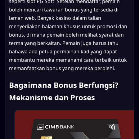
seperti slot PG Soft. Setelah mendaftar, pemain
boleh mencari tawaran bonus yang tersedia di
laman web. Banyak kasino dalam talian
menyediakan halaman khusus untuk promosi dan
bonus, di mana pemain boleh melihat syarat dan
terma yang berkaitan. Pemain juga harus tahu
bahawa ada petua permainan kad yang dapat
membantu mereka memahami cara terbaik untuk
memanfaatkan bonus yang mereka perolehi.
Bagaimana Bonus Berfungsi?
Mekanisme dan Proses