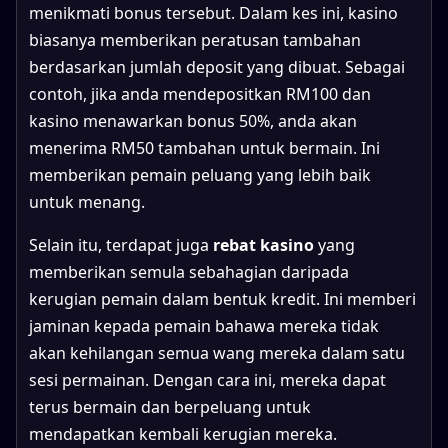
menikmati bonus tersebut. Dalam kes ini, kasino
biasanya memberikan peratusan tambahan
berdasarkan jumlah deposit yang dibuat. Sebagai
contoh, jika anda mendepositkan RM100 dan
kasino menawarkan bonus 50%, anda akan
menerima RM50 tambahan untuk bermain. Ini
memberikan pemain peluang yang lebih baik
untuk menang.
Selain itu, terdapat juga
rebat kasino
yang
memberikan semula sebahagian daripada
kerugian pemain dalam bentuk kredit. Ini memberi
jaminan kepada pemain bahawa mereka tidak
akan kehilangan semua wang mereka dalam satu
sesi permainan. Dengan cara ini, mereka dapat
terus bermain dan berpeluang untuk
mendapatkan kembali kerugian mereka.