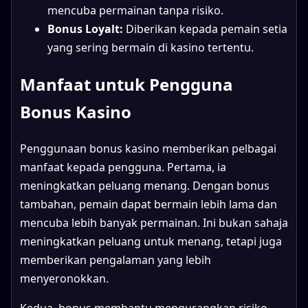
mencuba permainan tanpa risiko.
Bonus Loyalt:
Diberikan kepada pemain setia
yang sering bermain di kasino tertentu.
Manfaat untuk Pengguna
Bonus Kasino
Penggunaan bonus kasino memberikan pelbagai
manfaat kepada pengguna. Pertama, ia
meningkatkan peluang menang. Dengan bonus
tambahan, pemain dapat bermain lebih lama dan
mencuba lebih banyak permainan. Ini bukan sahaja
meningkatkan peluang untuk menang, tetapi juga
memberikan pengalaman yang lebih
menyeronokkan.