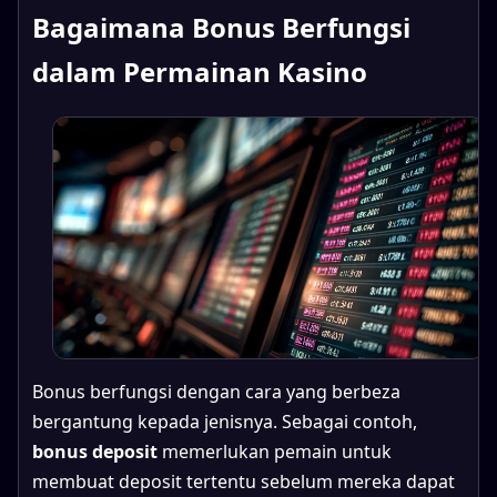
Bagaimana Bonus Berfungsi
dalam Permainan Kasino
Bonus berfungsi dengan cara yang berbeza
bergantung kepada jenisnya. Sebagai contoh,
bonus deposit
memerlukan pemain untuk
membuat deposit tertentu sebelum mereka dapat