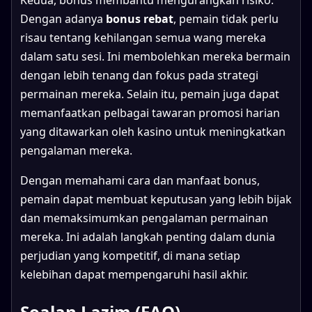
Kedua, bonus membantu mengurangkan risiko.
Dengan adanya
bonus rebat
, pemain tidak perlu
risau tentang kehilangan semua wang mereka
dalam satu sesi. Ini membolehkan mereka bermain
dengan lebih tenang dan fokus pada strategi
permainan mereka. Selain itu, pemain juga dapat
memanfaatkan pelbagai tawaran promosi harian
yang ditawarkan oleh kasino untuk meningkatkan
pengalaman mereka.
Dengan memahami cara dan manfaat bonus,
pemain dapat membuat keputusan yang lebih bijak
dan memaksimumkan pengalaman permainan
mereka. Ini adalah langkah penting dalam dunia
perjudian yang kompetitif, di mana setiap
kelebihan dapat mempengaruhi hasil akhir.
Soalan Lazim (FAQ)