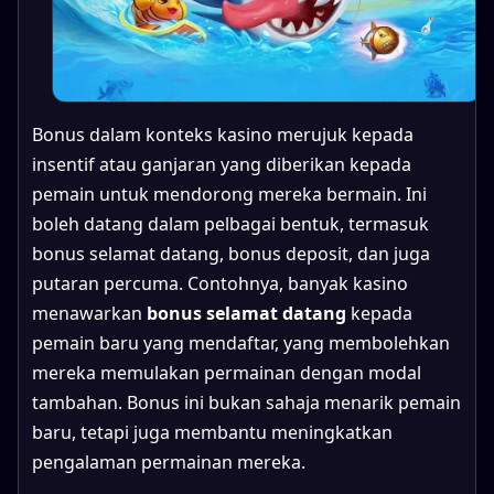
Bonus dalam konteks kasino merujuk kepada
insentif atau ganjaran yang diberikan kepada
pemain untuk mendorong mereka bermain. Ini
boleh datang dalam pelbagai bentuk, termasuk
bonus selamat datang, bonus deposit, dan juga
putaran percuma. Contohnya, banyak kasino
menawarkan
bonus selamat datang
kepada
pemain baru yang mendaftar, yang membolehkan
mereka memulakan permainan dengan modal
tambahan. Bonus ini bukan sahaja menarik pemain
baru, tetapi juga membantu meningkatkan
pengalaman permainan mereka.