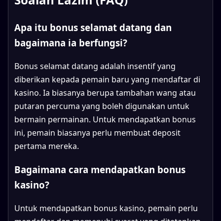
Apa itu bonus selamat datang dan
bagaimana ia berfungsi?
Bonus selamat datang adalah insentif yang
diberikan kepada pemain baru yang mendaftar di
kasino. Ia biasanya berupa tambahan wang atau
putaran percuma yang boleh digunakan untuk
bermain permainan. Untuk mendapatkan bonus
ini, pemain biasanya perlu membuat deposit
pertama mereka.
Bagaimana cara mendapatkan bonus
kasino?
Untuk mendapatkan bonus kasino, pemain perlu