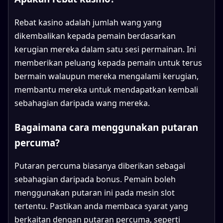
Rebat kasino adalah jumlah wang yang
dikembalikan kepada pemain berdasarkan
kerugian mereka dalam satu sesi permainan. Ini
memberikan peluang kepada pemain untuk terus
bermain walaupun mereka mengalami kerugian,
membantu mereka untuk mendapatkan kembali
sebahagian daripada wang mereka.
Bagaimana cara menggunakan putaran
percuma?
Putaran percuma biasanya diberikan sebagai
sebahagian daripada bonus. Pemain boleh
menggunakan putaran ini pada mesin slot
tertentu. Pastikan anda membaca syarat yang
berkaitan dengan putaran percuma, seperti