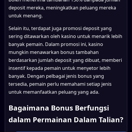
deposit mereka, meningkatkan peluang mereka
untuk menang.
Selain itu, terdapat juga promosi deposit yang
sering ditawarkan oleh kasino untuk menarik lebih
banyak pemain. Dalam promosi ini, kasino
mungkin menawarkan bonus tambahan
berdasarkan jumlah deposit yang dibuat, memberi
insentif kepada pemain untuk menyetor lebih
banyak. Dengan pelbagai jenis bonus yang
tersedia, pemain perlu memahami setiap jenis
untuk memanfaatkan peluang yang ada.
Bagaimana Bonus Berfungsi
dalam Permainan Dalam Talian?