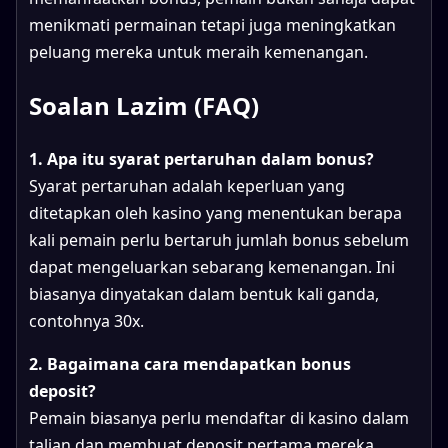
menikmati permainan tetapi juga meningkatkan
peluang mereka untuk meraih kemenangan.
Soalan Lazim (FAQ)
1. Apa itu syarat pertaruhan dalam bonus?
Syarat pertaruhan adalah keperluan yang
ditetapkan oleh kasino yang menentukan berapa
kali pemain perlu bertaruh jumlah bonus sebelum
dapat mengeluarkan sebarang kemenangan. Ini
biasanya dinyatakan dalam bentuk kali ganda,
contohnya 30x.
2. Bagaimana cara mendapatkan bonus
deposit?
Pemain biasanya perlu mendaftar di kasino dalam
talian dan membuat deposit pertama mereka.