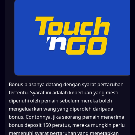
Bonus biasanya datang dengan syarat pertaruhan
tertentu. Syarat ini adalah keperluan yang mesti
dipenuhi oleh pemain sebelum mereka boleh
mengeluarkan wang yang diperoleh daripada
bonus. Contohnya, jika seorang pemain menerima
bonus deposit 150 peratus, mereka mungkin perlu
memenuhi syarat pertaruhan yang menetapkan