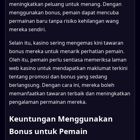
meningkatkan peluang untuk menang. Dengan
menggunakan bonus, pemain dapat mencuba
permainan baru tanpa risiko kehilangan wang
mereka sendiri.
Selain itu, kasino sering mengemas kini tawaran
bonus mereka untuk menarik perhatian pemain.
Oleh itu, pemain perlu sentiasa memeriksa laman
web kasino untuk mendapatkan maklumat terkini
tentang promosi dan bonus yang sedang
berlangsung. Dengan cara ini, mereka boleh
memanfaatkan tawaran terbaik dan meningkatkan
pengalaman permainan mereka.
Keuntungan Menggunakan
Bonus untuk Pemain