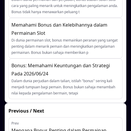
cara yang paling menarik untuk meningkatkan pengalaman anda.
Bonus tidak hanya menawarkan peluang t
Memahami Bonus dan Kelebihannya dalam
Permainan Slot
Di dunia permainan slot, bonus memainkan peranan yang sangat
penting dalam menarik pemain dan meningkatkan pengalaman
permainan. Bonus bukan sahaja memberikan p
Bonus: Memahami Keuntungan dan Strategi
Pada 2026/06/24
Dalam dunia perjudian dalam talian, istilah "bonus" sering kali
menjadi tumpuan bagi pemain. Bonus bukan sahaja menambah
nilai kepada pengalaman bermain, tetapi
Previous / Next
Prev
Mengapa Bonus Penting dalam Permainan