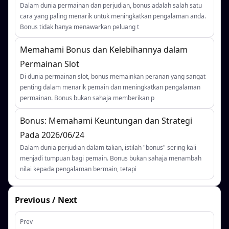
Dalam dunia permainan dan perjudian, bonus adalah salah satu
cara yang paling menarik untuk meningkatkan pengalaman anda.
Bonus tidak hanya menawarkan peluang t
Memahami Bonus dan Kelebihannya dalam
Permainan Slot
Di dunia permainan slot, bonus memainkan peranan yang sangat
penting dalam menarik pemain dan meningkatkan pengalaman
permainan. Bonus bukan sahaja memberikan p
Bonus: Memahami Keuntungan dan Strategi
Pada 2026/06/24
Dalam dunia perjudian dalam talian, istilah "bonus" sering kali
menjadi tumpuan bagi pemain. Bonus bukan sahaja menambah
nilai kepada pengalaman bermain, tetapi
Previous / Next
Prev