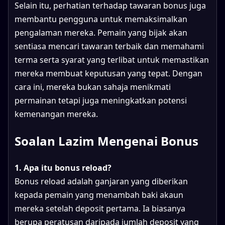
Selain itu, perhatian terhadap tawaran bonus juga
membantu pengguna untuk memaksimalkan
pengalaman mereka. Pemain yang bijak akan
sentiasa mencari tawaran terbaik dan memahami
terma serta syarat yang terlibat untuk memastikan
mereka membuat keputusan yang tepat. Dengan
cara ini, mereka bukan sahaja menikmati
permainan tetapi juga meningkatkan potensi
kemenangan mereka.
Soalan Lazim Mengenai Bonus
1. Apa itu bonus reload?
Bonus reload adalah ganjaran yang diberikan
kepada pemain yang menambah baki akaun
mereka setelah deposit pertama. Ia biasanya
berupa peratusan daripada jumlah deposit yang