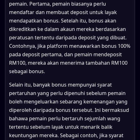
pemain. Pertama, pemain biasanya perlu
mendaftar dan membuat deposit untuk layak
mendapatkan bonus. Setelah itu, bonus akan
dikreditkan ke dalam akaun mereka berdasarkan
peratusan tertentu daripada deposit yang dibuat.
Contohnya, jika platform menawarkan bonus 100%
pada deposit pertama, dan pemain mendeposit
RM100, mereka akan menerima tambahan RM100
sebagai bonus.
Selain itu, banyak bonus mempunyai syarat
pertaruhan yang perlu dipenuhi sebelum pemain
boleh mengeluarkan sebarang kemenangan yang
diperoleh daripada bonus tersebut. Ini bermaksud
bahawa pemain perlu bertaruh sejumlah wang
tertentu sebelum layak untuk menarik balik
keuntungan mereka. Sebagai contoh, jika syarat