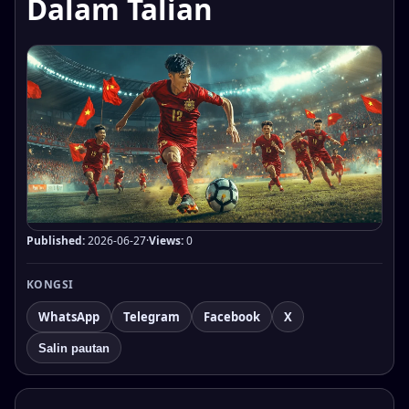
Dalam Talian
Published:
2026-06-27
·
Views:
0
KONGSI
WhatsApp
Telegram
Facebook
X
Salin pautan