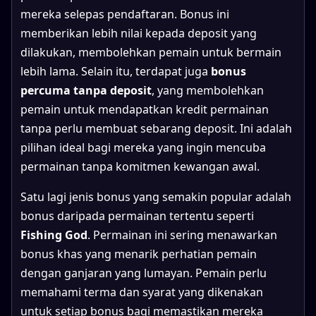
mereka selepas pendaftaran. Bonus ini
memberikan lebih nilai kepada deposit yang
dilakukan, membolehkan pemain untuk bermain
lebih lama. Selain itu, terdapat juga
bonus
percuma tanpa deposit
, yang membolehkan
pemain untuk mendapatkan kredit permainan
tanpa perlu membuat sebarang deposit. Ini adalah
pilihan ideal bagi mereka yang ingin mencuba
permainan tanpa komitmen kewangan awal.
Satu lagi jenis bonus yang semakin popular adalah
bonus daripada permainan tertentu seperti
Fishing God
. Permainan ini sering menawarkan
bonus khas yang menarik perhatian pemain
dengan ganjaran yang lumayan. Pemain perlu
memahami terma dan syarat yang dikenakan
untuk setiap bonus bagi memastikan mereka