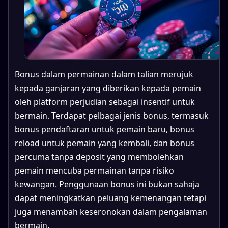
Bonus dalam permainan dalam talian merujuk
kepada ganjaran yang diberikan kepada pemain
oleh platform perjudian sebagai insentif untuk
bermain. Terdapat pelbagai jenis bonus, termasuk
bonus pendaftaran untuk pemain baru, bonus
reload untuk pemain yang kembali, dan bonus
percuma tanpa deposit yang membolehkan
pemain mencuba permainan tanpa risiko
kewangan. Penggunaan bonus ini bukan sahaja
dapat meningkatkan peluang kemenangan tetapi
juga menambah keseronokan dalam pengalaman
bermain.