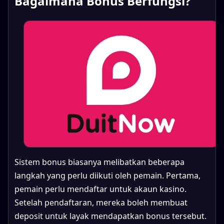
Bagaimana Bonus Berfungsi?
Sistem bonus biasanya melibatkan beberapa
langkah yang perlu diikuti oleh pemain. Pertama,
pemain perlu mendaftar untuk akaun kasino.
Setelah pendaftaran, mereka boleh membuat
deposit untuk layak mendapatkan bonus tersebut.