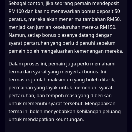
Sebagai contoh, jika seorang pemain mendeposit
RM100 dan kasino menawarkan bonus deposit 50
peratus, mereka akan menerima tambahan RM50,
menjadikan jumlah keseluruhan mereka RM150.
Namun, setiap bonus biasanya datang dengan
syarat pertaruhan yang perlu dipenuhi sebelum
pemain boleh mengeluarkan kemenangan mereka.
Dalam proses ini, pemain juga perlu memahami
terma dan syarat yang menyertai bonus. Ini
termasuk jumlah maksimum yang boleh ditarik,
permainan yang layak untuk memenuhi syarat
pertaruhan, dan tempoh masa yang diberikan
untuk memenuhi syarat tersebut. Mengabaikan
terma ini boleh menyebabkan kehilangan peluang
untuk mendapatkan keuntungan.