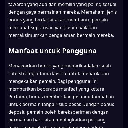
tawaran yang ada dan memilih yang paling sesuai
dengan gaya permainan mereka. Memahami jenis
bonus yang terdapat akan membantu pemain
membuat keputusan yang lebih baik dan
memaksimumkan pengalaman bermain mereka.
Manfaat untuk Pengguna
Menawarkan bonus yang menarik adalah salah
satu strategi utama kasino untuk menarik dan
mengekalkan pemain. Bagi pengguna, ini
memberikan beberapa manfaat yang ketara.
Pertama, bonus memberikan peluang tambahan
untuk bermain tanpa risiko besar. Dengan bonus
deposit, pemain boleh bereksperimen dengan
permainan baru atau meningkatkan peluang
menang mereka tanpa perlu mengeluarkan