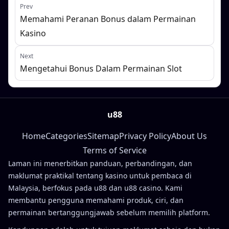
Prev
Memahami Peranan Bonus dalam Permainan
Kasino
Next
Mengetahui Bonus Dalam Permainan Slot
u88
Home
Categories
Sitemap
Privacy Policy
About Us
Terms of Service
Laman ini menerbitkan panduan, perbandingan, dan
maklumat praktikal tentang kasino untuk pembaca di
Malaysia, berfokus pada u88 dan u88 casino. Kami
membantu pengguna memahami produk, ciri, dan
permainan bertanggungjawab sebelum memilih platform.