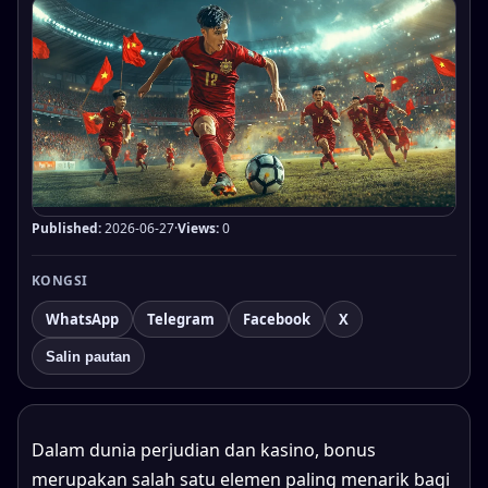
Published:
2026-06-27
·
Views:
0
KONGSI
WhatsApp
Telegram
Facebook
X
Salin pautan
Dalam dunia perjudian dan kasino, bonus
merupakan salah satu elemen paling menarik bagi