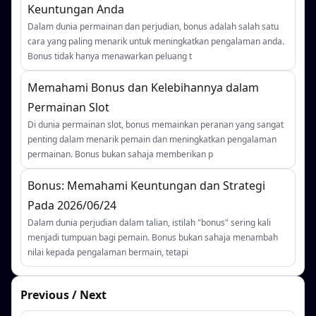
Keuntungan Anda
Dalam dunia permainan dan perjudian, bonus adalah salah satu
cara yang paling menarik untuk meningkatkan pengalaman anda.
Bonus tidak hanya menawarkan peluang t
Memahami Bonus dan Kelebihannya dalam
Permainan Slot
Di dunia permainan slot, bonus memainkan peranan yang sangat
penting dalam menarik pemain dan meningkatkan pengalaman
permainan. Bonus bukan sahaja memberikan p
Bonus: Memahami Keuntungan dan Strategi
Pada 2026/06/24
Dalam dunia perjudian dalam talian, istilah "bonus" sering kali
menjadi tumpuan bagi pemain. Bonus bukan sahaja menambah
nilai kepada pengalaman bermain, tetapi
Previous / Next