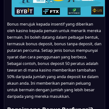
Bonus merujuk kepada insentif yang diberikan
oleh kasino kepada pemain untuk menarik mereka
bermain. Ini boleh datang dalam pelbagai bentuk,
termasuk bonus deposit, bonus tanpa deposit, dan
putaran percuma. Setiap jenis bonus mempunyai
syarat dan cara penggunaan yang berbeza.
Sebagai contoh, bonus deposit 50 peratus adalah
tawaran di mana kasino memberikan tambahan
50% daripada jumlah yang anda deposit ke dalam
akaun anda. Ini memberikan pemain peluang
untuk bermain dengan jumlah yang lebih besar
daripada yang mereka masukkan.