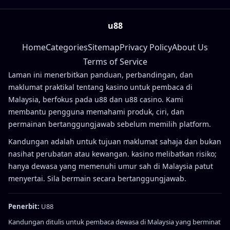
u88
Home
Categories
Sitemap
Privacy Policy
About Us
Terms of Service
Laman ini menerbitkan panduan, perbandingan, dan
maklumat praktikal tentang kasino untuk pembaca di
Malaysia, berfokus pada u88 dan u88 casino. Kami
membantu pengguna memahami produk, ciri, dan
permainan bertanggungjawab sebelum memilih platform.
Kandungan adalah untuk tujuan maklumat sahaja dan bukan
nasihat perubatan atau kewangan. kasino melibatkan risiko;
hanya dewasa yang memenuhi umur sah di Malaysia patut
menyertai. Sila bermain secara bertanggungjawab.
Penerbit:
U88
Kandungan ditulis untuk pembaca dewasa di Malaysia yang berminat