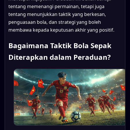
tentang memenangi permainan, tetapi juga
tentang menunjukkan taktik yang berkesan,
penguasaan bola, dan strategi yang boleh
membawa kepada keputusan akhir yang positif.
Bagaimana Taktik Bola Sepak
Diterapkan dalam Peraduan?