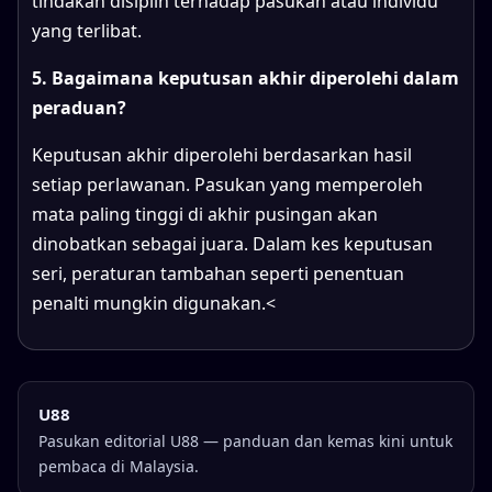
tindakan disiplin terhadap pasukan atau individu
yang terlibat.
5. Bagaimana keputusan akhir diperolehi dalam
peraduan?
Keputusan akhir diperolehi berdasarkan hasil
setiap perlawanan. Pasukan yang memperoleh
mata paling tinggi di akhir pusingan akan
dinobatkan sebagai juara. Dalam kes keputusan
seri, peraturan tambahan seperti penentuan
penalti mungkin digunakan.<
U88
Pasukan editorial U88 — panduan dan kemas kini untuk
pembaca di Malaysia.