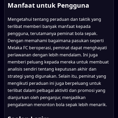
Manfaat untuk Pengguna
Mengetahui tentang peraduan dan taktik yang
terlibat memberi banyak manfaat kepada
pengguna, terutamanya peminat bola sepak.
Dengan memahami bagaimana pasukan seperti
Melaka FC beroperasi, peminat dapat menghayati
perlawanan dengan lebih mendalam. Ini juga
memberi peluang kepada mereka untuk membuat
analisis sendiri tentang keputusan akhir dan
strategi yang digunakan. Selain itu, peminat yang
mengikuti peraduan ini juga berpeluang untuk
terlibat dalam pelbagai aktiviti dan promosi yang
dianjurkan oleh penganjur, menjadikan
pengalaman menonton bola sepak lebih menarik.