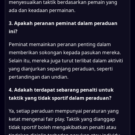
menyesuaikan taktik berdasarkan pemain yang
ada dan keadaan permainan.
3. Apakah peranan peminat dalam peraduan
ini?
Peminat memainkan peranan penting dalam
memberikan sokongan kepada pasukan mereka.
Selain itu, mereka juga turut terlibat dalam aktiviti
yang dianjurkan sepanjang peraduan, seperti
pertandingan dan undian.
4. Adakah terdapat sebarang penalti untuk
taktik yang tidak sportif dalam peraduan?
Ya, setiap peraduan mempunyai peraturan yang
ketat mengenai fair play. Taktik yang dianggap
tidak sportif boleh mengakibatkan penalti atau