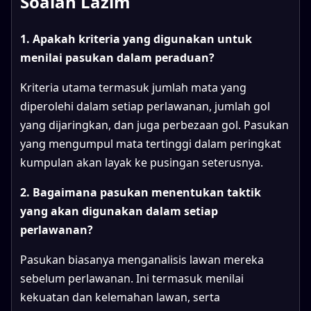
Soalan Lazim
1. Apakah kriteria yang digunakan untuk
menilai pasukan dalam peraduan?
Kriteria utama termasuk jumlah mata yang
diperolehi dalam setiap perlawanan, jumlah gol
yang dijaringkan, dan juga perbezaan gol. Pasukan
yang mengumpul mata tertinggi dalam peringkat
kumpulan akan layak ke pusingan seterusnya.
2. Bagaimana pasukan menentukan taktik
yang akan digunakan dalam setiap
perlawanan?
Pasukan biasanya menganalisis lawan mereka
sebelum perlawanan. Ini termasuk menilai
kekuatan dan kelemahan lawan, serta