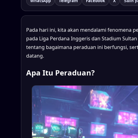
WhatsApp
Telegram
Facebook
X
Salin p
Pada hari ini, kita akan mendalami fenomena p
pada Liga Perdana Inggeris dan Stadium Sultan
tentang bagaimana peraduan ini berfungsi, ser
datang.
Apa Itu Peraduan?