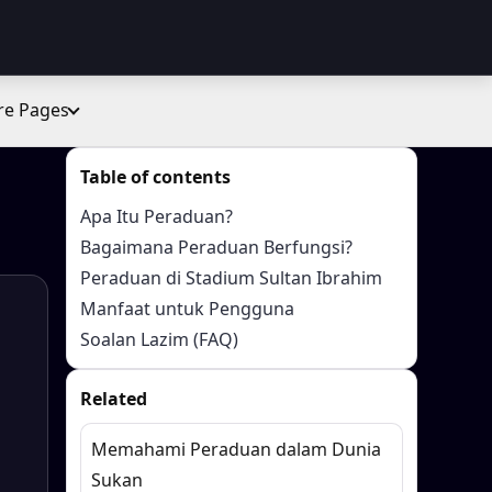
e Pages
Table of contents
Apa Itu Peraduan?
Bagaimana Peraduan Berfungsi?
Peraduan di Stadium Sultan Ibrahim
Manfaat untuk Pengguna
Soalan Lazim (FAQ)
Related
Memahami Peraduan dalam Dunia
Sukan