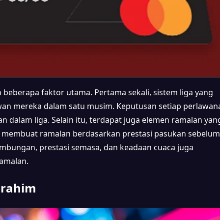
 beberapa faktor utama. Pertama sekali, sistem liga yang
awan mereka dalam satu musim. Keputusan setiap perlawan
dalam liga. Selain itu, terdapat juga elemen ramalan yan
ak membuat ramalan berdasarkan prestasi pasukan sebelum
tembungan, prestasi semasa, dan keadaan cuaca juga
amalan.
brahim