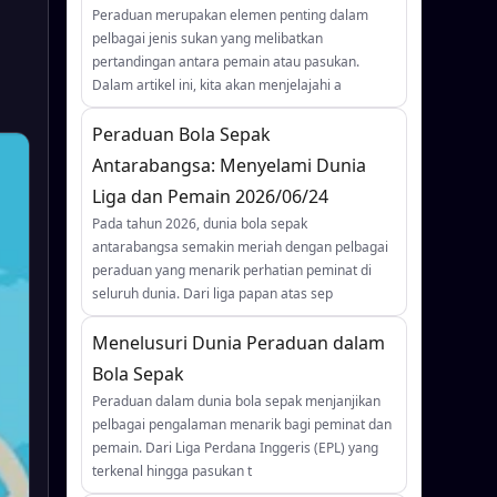
Peraduan merupakan elemen penting dalam
pelbagai jenis sukan yang melibatkan
pertandingan antara pemain atau pasukan.
Dalam artikel ini, kita akan menjelajahi a
Peraduan Bola Sepak
Antarabangsa: Menyelami Dunia
Liga dan Pemain 2026/06/24
Pada tahun 2026, dunia bola sepak
antarabangsa semakin meriah dengan pelbagai
peraduan yang menarik perhatian peminat di
seluruh dunia. Dari liga papan atas sep
Menelusuri Dunia Peraduan dalam
Bola Sepak
Peraduan dalam dunia bola sepak menjanjikan
pelbagai pengalaman menarik bagi peminat dan
pemain. Dari Liga Perdana Inggeris (EPL) yang
terkenal hingga pasukan t