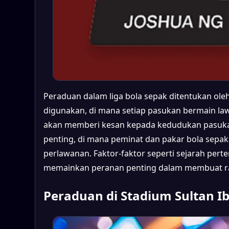
Peraduan dalam liga bola sepak ditentukan oleh
digunakan, di mana setiap pasukan bermain l
akan memberi kesan kepada kedudukan pasukan 
penting, di mana peminat dan pakar bola sep
perlawanan. Faktor-faktor seperti sejarah per
memainkan peranan penting dalam membuat r
Peraduan di Stadium Sultan I