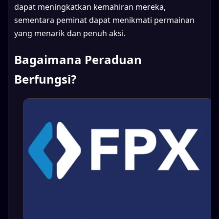
dapat meningkatkan kemahiran mereka,
sementara peminat dapat menikmati permainan
yang menarik dan penuh aksi.
Bagaimana Peraduan
Berfungsi?