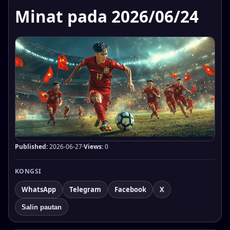
Minat pada 2026/06/24
Published:
2026-06-27
·
Views:
0
KONGSI
WhatsApp
Telegram
Facebook
X
Salin pautan