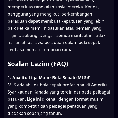
memperluas rangkaian sosial mereka. Ketiga,
pengguna yang mengikuti perkembangan
peraduan dapat membuat keputusan yang lebih
baik ketika memilih pasukan atau pemain yang
ingin disokong. Dengan semua manfaat ini, tidak
hairanlah bahawa peraduan dalam bola sepak
sentiasa menjadi tumpuan ramai.
Soalan Lazim (FAQ)
1. Apa itu Liga Major Bola Sepak (MLS)?
MLS adalah liga bola sepak profesional di Amerika
Syarikat dan Kanada yang terdiri daripada pelbagai
pasukan. Liga ini dikenali dengan format musim
yang kompetitif dan pelbagai peraduan yang
diadakan sepanjang tahun.