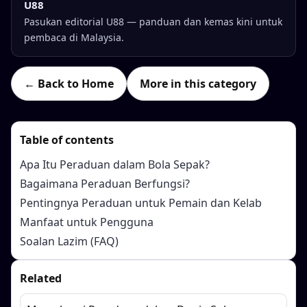
U88
Pasukan editorial U88 — panduan dan kemas kini untuk
pembaca di Malaysia.
← Back to Home
More in this category
Table of contents
Apa Itu Peraduan dalam Bola Sepak?
Bagaimana Peraduan Berfungsi?
Pentingnya Peraduan untuk Pemain dan Kelab
Manfaat untuk Pengguna
Soalan Lazim (FAQ)
Related