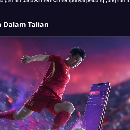
pada pemain bahawa mereka mempunyai peluang yang sama
 Dalam Talian