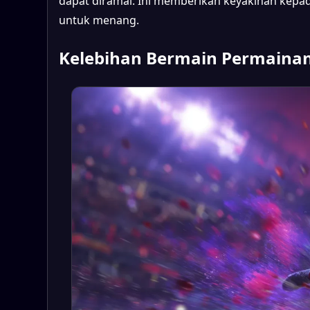
dapat diramal. Ini memberikan keyakinan ke
untuk menang.
Kelebihan Bermain Permainan