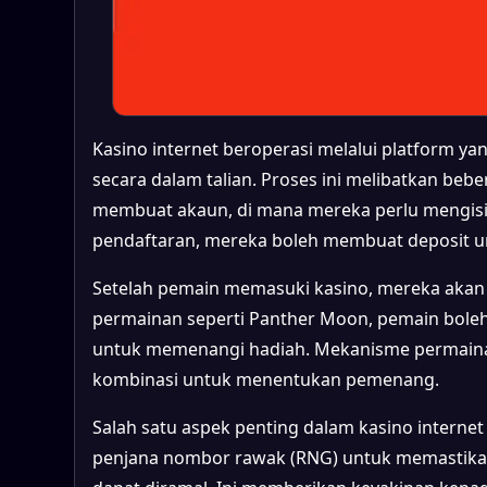
Kasino internet beroperasi melalui platform 
secara dalam talian. Proses ini melibatkan be
membuat akaun, di mana mereka perlu mengisi
pendaftaran, mereka boleh membuat deposit u
Setelah pemain memasuki kasino, mereka akan 
permainan seperti Panther Moon, pemain boleh
untuk memenangi hadiah. Mekanisme permainan
kombinasi untuk menentukan pemenang.
Salah satu aspek penting dalam kasino intern
penjana nombor rawak (RNG) untuk memastikan