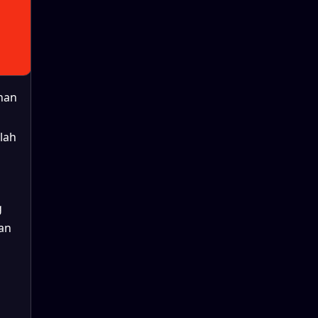
nan
lah
g
an