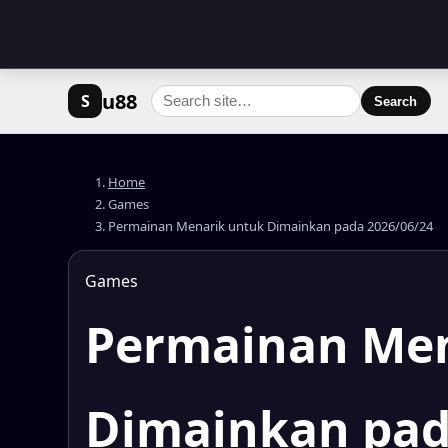
u88
S
Search
Search
Home
Games
Permainan Menarik untuk Dimainkan pada 2026/06/24
Games
Permainan Men
Dimainkan pad