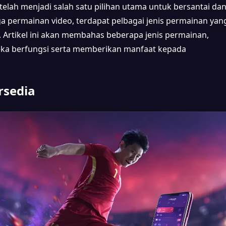
 telah menjadi salah satu pilihan utama untuk bersantai da
ga permainan video, terdapat pelbagai jenis permainan yan
. Artikel ini akan membahas beberapa jenis permainan,
eka berfungsi serta memberikan manfaat kepada
rsedia