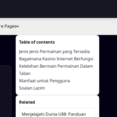
e Pages
Table of contents
Jenis-Jenis Permainan yang Tersedia
Bagaimana Kasino Internet Berfungsi
Kelebihan Bermain Permainan Dalam
Talian
Manfaat untuk Pengguna
Soalan Lazim
Related
Menjelajahi Dunia U88: Panduan