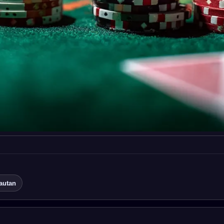
autan