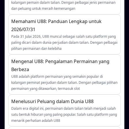
kalangan pemain dalam talian. Dengan pelbagai jenis permainan
dan peluang untuk meraih kemenangan
Memahami U88: Panduan Lengkap untuk
2026/07/31
Pada 31 Julai 2026, U88 muncul sebagai salah satu platform yang
paling dicari dalam dunia perjudian dalam talian. Dengan pelbagai
pilihan permainan dan kelebiha
Mengenal U88: Pengalaman Permainan yang
Berbeza
U88 adalah platform permainan yang semakin popular di
kalangan peminat perjudian dalam talian. Dengan pelbagai pilihan
permainan yang ditawarkan, termasuk slot
Menelusuri Peluang dalam Dunia U88
Dalam era digital ini, permainan dalam talian telah menjadi salah
satu bentuk hiburan yang paling popular. Salah satu platform yang
menarik perhatian adalah U88