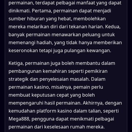
permainan, terdapat pelbagai manfaat yang dapat
dinikmati. Pertama, permainan dapat menjadi
sumber hiburan yang hebat, membolehkan
mereka melarikan diri dari tekanan harian. Kedua,
banyak permainan menawarkan peluang untuk
memenangi hadiah, yang tidak hanya memberikan
keseronokan tetapi juga pulangan kewangan.
Ketiga, permainan juga boleh membantu dalam
pembangunan kemahiran seperti pemikiran
strategik dan penyelesaian masalah. Dalam
permainan kasino, misalnya, pemain perlu
membuat keputusan cepat yang boleh
mempengaruhi hasil permainan. Akhirnya, dengan
kemudahan platform kasino dalam talian, seperti
Mega888, pengguna dapat menikmati pelbagai
permainan dari keselesaan rumah mereka.