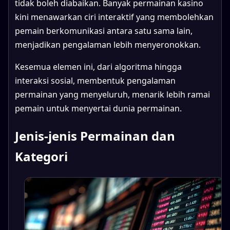
tidak boleh diabaikan. Banyak permainan kasino
kini menawarkan ciri interaktif yang membolehkan
pemain berkomunikasi antara satu sama lain,
menjadikan pengalaman lebih menyeronokkan.
Kesemua elemen ini, dari algoritma hingga
interaksi sosial, membentuk pengalaman
permainan yang menyeluruh, menarik lebih ramai
pemain untuk menyertai dunia permainan.
Jenis-jenis Permainan dan
Kategori